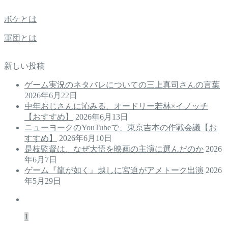
ボケとは
軍団とは
新しい投稿
ゲーム実況のネタバレについての三上真司さんの言葉
2026年6月22日
中年おじさんに沁みる、オードリー若林×イノッチ
【おすすめ】
2026年6月13日
ニューヨークのYouTubeで、東京吉本の作戦会議【お
すすめ】
2026年6月10日
是枝監督は、なぜ大悟を映画の主演に選んだのか
2026
年6月7日
ゲーム『龍が如く』越しに宮迫がアメトーク出演
2026
年5月29日
1