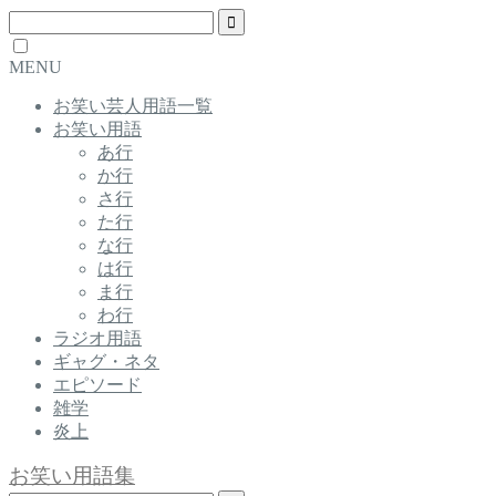
MENU
お笑い芸人用語一覧
お笑い用語
あ行
か行
さ行
た行
な行
は行
ま行
わ行
ラジオ用語
ギャグ・ネタ
エピソード
雑学
炎上
お笑い用語集