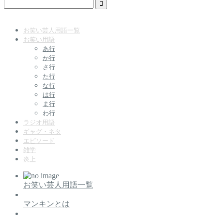
お笑い芸人用語一覧
お笑い用語
あ行
か行
さ行
た行
な行
は行
ま行
わ行
ラジオ用語
ギャグ・ネタ
エピソード
雑学
炎上
お笑い芸人用語一覧
マンキンとは