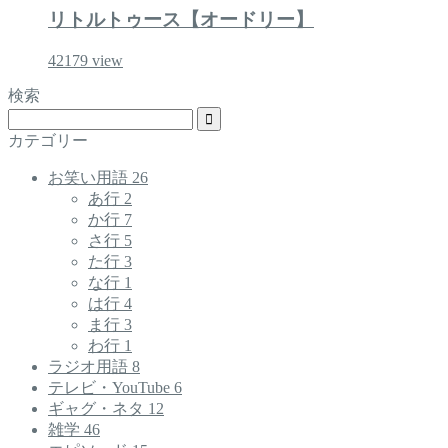
リトルトゥース【オードリー】
42179
view
検索
カテゴリー
お笑い用語
26
あ行
2
か行
7
さ行
5
た行
3
な行
1
は行
4
ま行
3
わ行
1
ラジオ用語
8
テレビ・YouTube
6
ギャグ・ネタ
12
雑学
46