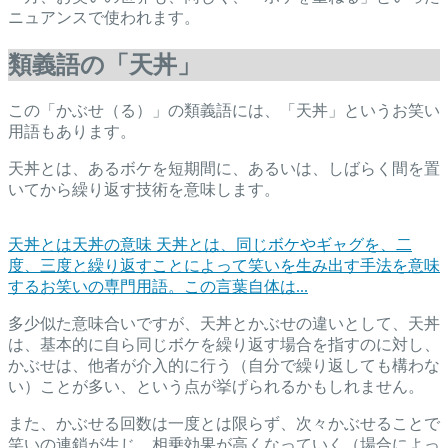
ニュアンスで使われます。
類義語の「天丼」
この「かぶせ（る）」の類義語には、「天丼」というお笑い
用語もあります。
天丼とは、あるボケを短期間に、あるいは、しばらく間を置
いてから繰り返す技術を意味します。
天丼とは
天丼の意味 天丼とは、同じボケやギャグを、二
度、三度と繰り返すことによって笑いを生み出す手法を意味
するお笑いの専門用語。この言葉自体は...
多少似た意味合いですが、天丼とかぶせの違いとして、天丼
は、基本的に自ら同じボケを繰り返す場合を指すのに対し、
かぶせは、他者が介入的に行う（自分で繰り返しても構わな
い）ことが多い、という点が挙げられるかもしれません。
また、かぶせる回数は一度とは限らず、次々かぶせることで
笑いの連鎖が生じ、相乗効果が高くなっていく（場合によっ