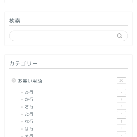
検索
カテゴリー
お笑い用語
26
あ行
2
か行
7
さ行
5
た行
3
な行
1
は行
4
ま行
3