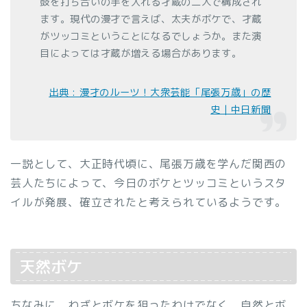
鼓を打ち合いの手を入れる才蔵の二人で構成され
ます。現代の漫才で言えば、太夫がボケで、才蔵
がツッコミということになるでしょうか。また演
目によっては才蔵が増える場合があります。
出典 : 漫才のルーツ！大衆芸能「尾張万歳」の歴
史｜中日新聞
一説として、大正時代頃に、尾張万歳を学んだ関西の
芸人たちによって、今日のボケとツッコミというスタ
イルが発展、確立されたと考えられているようです。
天然ボケ
ちなみに、わざとボケを狙ったわけでなく、自然とボ