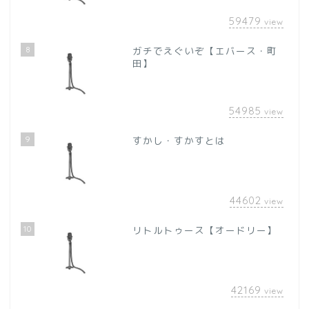
59479
view
8
ガチでえぐいぞ【エバース・町
田】
54985
view
9
すかし・すかすとは
44602
view
10
リトルトゥース【オードリー】
42169
view