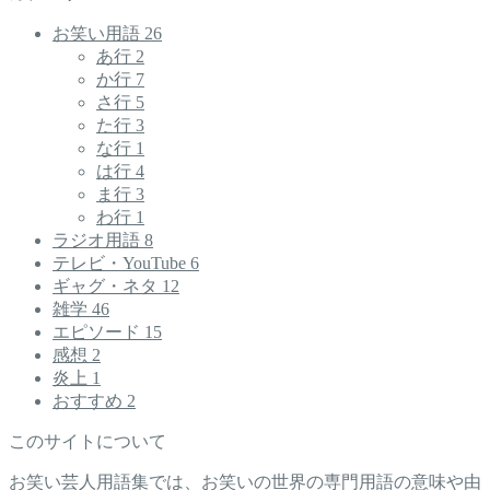
お笑い用語
26
あ行
2
か行
7
さ行
5
た行
3
な行
1
は行
4
ま行
3
わ行
1
ラジオ用語
8
テレビ・YouTube
6
ギャグ・ネタ
12
雑学
46
エピソード
15
感想
2
炎上
1
おすすめ
2
このサイトについて
お笑い芸人用語集では、お笑いの世界の専門用語の意味や由