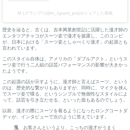
M-1グランプリ(@m_1grand_prix)がシェアした投稿
歴史を辿ると、古くは、吉本興業創世記に活躍した漫才師の
エンタツアチャコがスーツ姿で漫才を披露し、このコンビ
が、日本における「スーツ姿としゃべくり漫才」の起源とも
言われています。
このスタイル自体は、アメリカの「ダブルアクト」というス
ーツ姿で行う二人組の話芸パフォーマンスの影響が大きかっ
たようです。
この起源の話が示すように、漫才師と言えばスーツ、という
のは、歴史的な繋がりもありますが、同時に、マイクを挟ん
でスーツ姿で喋る、というシンプルで無個性なスタイルによ
って、話芸を引き立たせる、といった面もあるのでしょう。
以前、漫才の際にスーツを着るようになったロングコートダ
ディが、インタビューで次のように答えています。
兎
お客さんというより、こっちの漫才がうまく