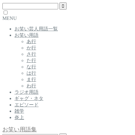
MENU
お笑い芸人用語一覧
お笑い用語
あ行
か行
さ行
た行
な行
は行
ま行
わ行
ラジオ用語
ギャグ・ネタ
エピソード
雑学
炎上
お笑い用語集