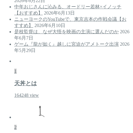
2026年6月22日
中年おじさんに沁みる、オードリー若林×イノッチ
【おすすめ】
2026年6月13日
ニューヨークのYouTubeで、東京吉本の作戦会議【お
すすめ】
2026年6月10日
是枝監督は、なぜ大悟を映画の主演に選んだのか
2026
年6月7日
ゲーム『龍が如く』越しに宮迫がアメトーク出演
2026
年5月29日
1
天丼とは
164248
view
2