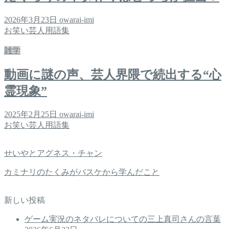
2026年3月23日
owarai-imi
お笑い芸人用語集
雑学
動画に謎の声、芸人界隈で続出する“心
霊現象”
2025年2月25日
owarai-imi
お笑い芸人用語集
せいやとアグネス・チャン
カミナリのたくみがバスケから学んだこと
新しい投稿
ゲーム実況のネタバレについての三上真司さんの言葉