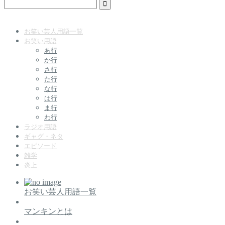
お笑い芸人用語一覧
お笑い用語
あ行
か行
さ行
た行
な行
は行
ま行
わ行
ラジオ用語
ギャグ・ネタ
エピソード
雑学
炎上
お笑い芸人用語一覧
マンキンとは