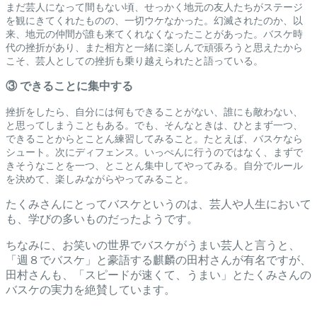
まだ芸人になって間もない頃、せっかく地元の友人たちがステージ
を観にきてくれたものの、一切ウケなかった。幻滅されたのか、以
来、地元の仲間が誰も来てくれなくなったことがあった。バスケ時
代の挫折があり、また相方と一緒に楽しんで頑張ろうと思えたから
こそ、芸人としての挫折も乗り越えられたと語っている。
③ できることに集中する
挫折をしたら、自分には何もできることがない、誰にも敵わない、
と思ってしまうこともある。でも、そんなときは、ひとまず一つ、
できることからとことん練習してみること。たとえば、バスケなら
シュート。次にディフェンス。いっぺんに行うのではなく、まずで
きそうなことを一つ、とことん集中してやってみる。自分でルール
を決めて、楽しみながらやってみること。
たくみさんにとってバスケというのは、芸人や人生において
も、学びの多いものだったようです。
ちなみに、お笑いの世界でバスケがうまい芸人と言うと、
「週８でバスケ」と豪語する麒麟の田村さんが有名ですが、
田村さんも、「スピードが速くて、うまい」とたくみさんの
バスケの実力を絶賛しています。