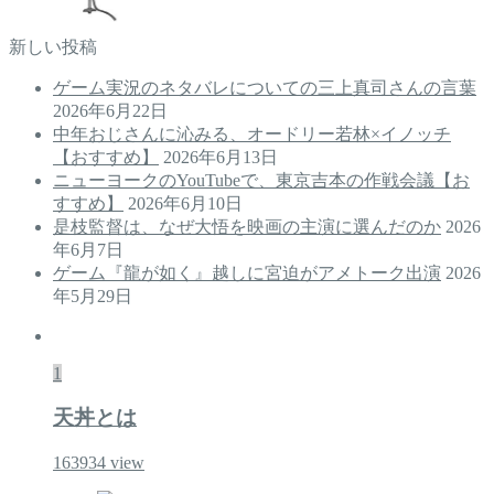
新しい投稿
ゲーム実況のネタバレについての三上真司さんの言葉
2026年6月22日
中年おじさんに沁みる、オードリー若林×イノッチ
【おすすめ】
2026年6月13日
ニューヨークのYouTubeで、東京吉本の作戦会議【お
すすめ】
2026年6月10日
是枝監督は、なぜ大悟を映画の主演に選んだのか
2026
年6月7日
ゲーム『龍が如く』越しに宮迫がアメトーク出演
2026
年5月29日
1
天丼とは
163934
view