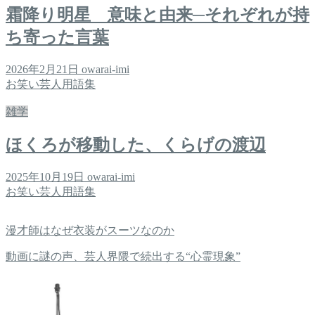
霜降り明星 意味と由来─それぞれが持
ち寄った言葉
2026年2月21日
owarai-imi
お笑い芸人用語集
雑学
ほくろが移動した、くらげの渡辺
2025年10月19日
owarai-imi
お笑い芸人用語集
漫才師はなぜ衣装がスーツなのか
動画に謎の声、芸人界隈で続出する“心霊現象”