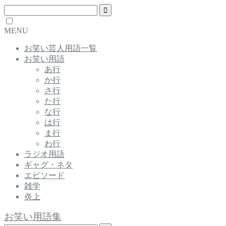
MENU
お笑い芸人用語一覧
お笑い用語
あ行
か行
さ行
た行
な行
は行
ま行
わ行
ラジオ用語
ギャグ・ネタ
エピソード
雑学
炎上
お笑い用語集