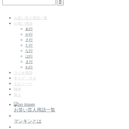
お笑い芸人用語一覧
お笑い用語
あ行
か行
さ行
た行
な行
は行
ま行
わ行
ラジオ用語
ギャグ・ネタ
エピソード
雑学
炎上
お笑い芸人用語一覧
マンキンとは