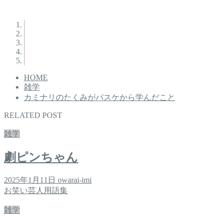
HOME
雑学
カミナリのたくみがバスケから学んだこと
RELATED POST
雑学
劇ピンちゃん
2025年1月11日
owarai-imi
お笑い芸人用語集
雑学