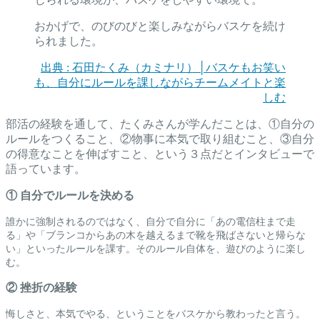
おかげで、のびのびと楽しみながらバスケを続け
られました。
出典 : 石田たくみ（カミナリ）│バスケもお笑い
も、自分にルールを課しながらチームメイトと楽
しむ
部活の経験を通して、たくみさんが学んだことは、①自分の
ルールをつくること、②物事に本気で取り組むこと、③自分
の得意なことを伸ばすこと、という３点だとインタビューで
語っています。
① 自分でルールを決める
誰かに強制されるのではなく、自分で自分に「あの電信柱まで走
る」や「ブランコからあの木を越えるまで靴を飛ばさないと帰らな
い」といったルールを課す。そのルール自体を、遊びのように楽し
む。
② 挫折の経験
悔しさと、本気でやる、ということをバスケから教わったと言う。