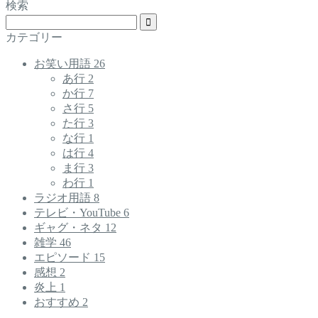
検索
カテゴリー
お笑い用語
26
あ行
2
か行
7
さ行
5
た行
3
な行
1
は行
4
ま行
3
わ行
1
ラジオ用語
8
テレビ・YouTube
6
ギャグ・ネタ
12
雑学
46
エピソード
15
感想
2
炎上
1
おすすめ
2