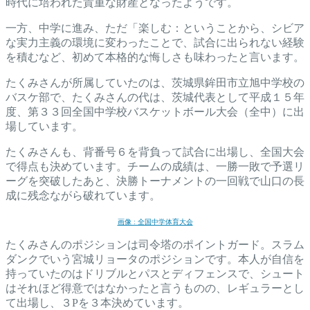
時代に培われた貴重な財産となったようです。
一方、中学に進み、ただ「楽しむ：ということから、シビア
な実力主義の環境に変わったことで、試合に出られない経験
を積むなど、初めて本格的な悔しさも味わったと言います。
たくみさんが所属していたのは、茨城県鉾田市立旭中学校の
バスケ部で、たくみさんの代は、茨城代表として平成１５年
度、第３３回全国中学校バスケットボール大会（全中）に出
場しています。
たくみさんも、背番号６を背負って試合に出場し、全国大会
で得点も決めています。チームの成績は、一勝一敗で予選リ
ーグを突破したあと、決勝トーナメントの一回戦で山口の長
成に残念ながら破れています。
画像 : 全国中学体育大会
たくみさんのポジションは司令塔のポイントガード。スラム
ダンクでいう宮城リョータのポジションです。本人が自信を
持っていたのはドリブルとパスとディフェンスで、シュート
はそれほど得意ではなかったと言うものの、レギュラーとし
て出場し、３Pを３本決めています。