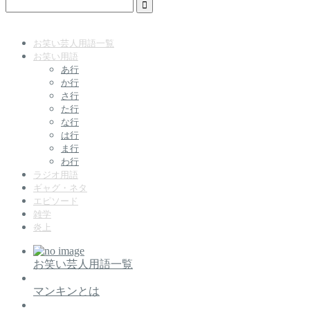
お笑い芸人用語一覧
お笑い用語
あ行
か行
さ行
た行
な行
は行
ま行
わ行
ラジオ用語
ギャグ・ネタ
エピソード
雑学
炎上
お笑い芸人用語一覧
マンキンとは