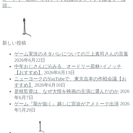
頭」
新しい投稿
ゲーム実況のネタバレについての三上真司さんの言葉
2026年6月22日
中年おじさんに沁みる、オードリー若林×イノッチ
【おすすめ】
2026年6月13日
ニューヨークのYouTubeで、東京吉本の作戦会議【お
すすめ】
2026年6月10日
是枝監督は、なぜ大悟を映画の主演に選んだのか
2026
年6月7日
ゲーム『龍が如く』越しに宮迫がアメトーク出演
2026
年5月29日