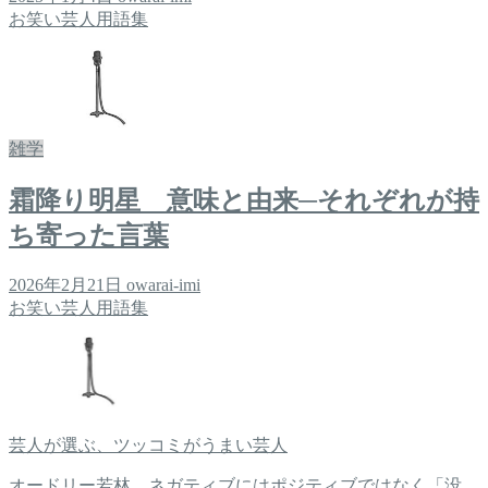
お笑い芸人用語集
雑学
霜降り明星 意味と由来─それぞれが持
ち寄った言葉
2026年2月21日
owarai-imi
お笑い芸人用語集
芸人が選ぶ、ツッコミがうまい芸人
オードリー若林、ネガティブにはポジティブではなく「没