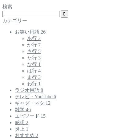
検索
カテゴリー
お笑い用語
26
あ行
2
か行
7
さ行
5
た行
3
な行
1
は行
4
ま行
3
わ行
1
ラジオ用語
8
テレビ・YouTube
6
ギャグ・ネタ
12
雑学
46
エピソード
15
感想
2
炎上
1
おすすめ
2