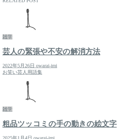
RELATED POST
雑学
芸人の緊張や不安の解消方法
2022年5月26日
owarai-imi
お笑い芸人用語集
雑学
粗品ツッコミの手の動きの絵文字
2025年1月4日
owarai-imi