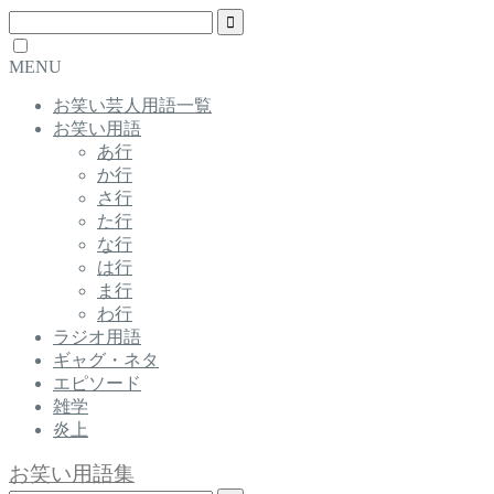
MENU
お笑い芸人用語一覧
お笑い用語
あ行
か行
さ行
た行
な行
は行
ま行
わ行
ラジオ用語
ギャグ・ネタ
エピソード
雑学
炎上
お笑い用語集