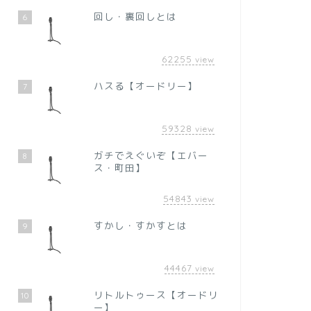
回し・裏回しとは
6
62255
view
ハスる【オードリー】
7
59328
view
ガチでえぐいぞ【エバー
8
ス・町田】
54843
view
すかし・すかすとは
9
44467
view
リトルトゥース【オードリ
10
ー】