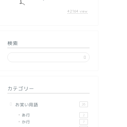
42164
view
検索
カテゴリー
お笑い用語
26
あ行
2
か行
7