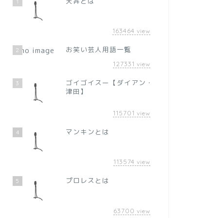
天丼とは
1
163464
view
お笑い芸人用語一覧
2
127331
view
ゴイゴイスー【ダイアン・
3
津田】
115701
view
マンキンとは
4
113574
view
プロレスとは
5
63700
view