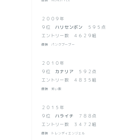
優勝 NONSTYLE
２００９年
９位
ハリセンボン
５９５点
エントリー数 ４６２９組
優勝 パンクブーブー
２０１０年
９位
カナリア
５９２点
エントリー数 ４８３５組
優勝 笑い飯
２０１５年
９位
ハライチ
７８８点
エントリー数 ３４７２組
優勝 トレンディエンジェル