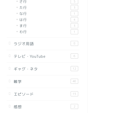
さ行
5
た行
3
な行
1
は行
4
ま行
3
わ行
1
ラジオ用語
8
テレビ・YouTube
6
ギャグ・ネタ
12
雑学
46
エピソード
15
感想
2