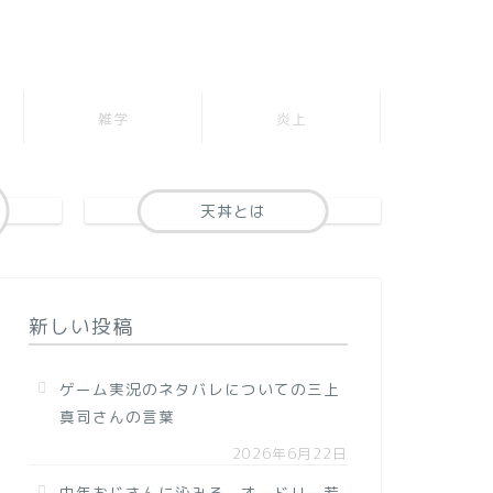
雑学
炎上
天丼とは
新しい投稿
ゲーム実況のネタバレについての三上
真司さんの言葉
2026年6月22日
中年おじさんに沁みる、オードリー若